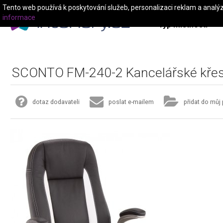
Tento web používá k poskytování služeb, personalizaci reklam a analý
informace
Typ místnosti
SCONTO FM-240-2 Kancelářské křes
dotaz dodavateli
poslat e-mailem
přidat do můj 