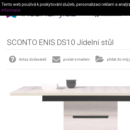
Tento web používá k poskytování služeb, personalizaci reklam a analý
informace
Typ místnosti
SCONTO ENIS DS10 Jídelní stůl
dotaz dodavateli
poslat e-mailem
přidat do můj 