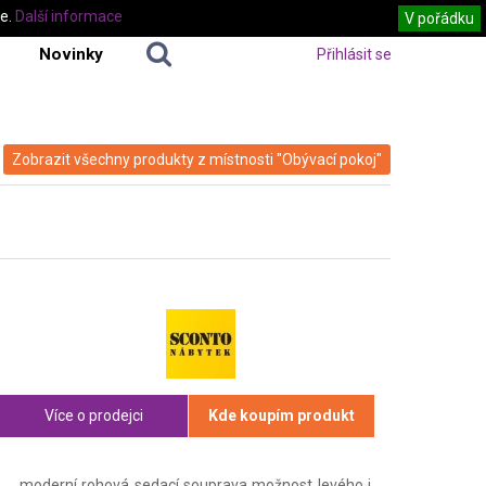
te.
Další informace
V pořádku
Novinky
Přihlásit se
Zobrazit všechny produkty z místnosti "Obývací pokoj"
Více o prodejci
Kde koupím produkt
moderní rohová sedací souprava možnost levého i