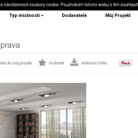
ze návštěvnosti soubory cookie. Používáním tohoto webu s tím souhlasí
Typ místnosti
Dodavatelé
Můj Projekt
prava
idat do můj projekt
hodnotit
stáhnout fotku