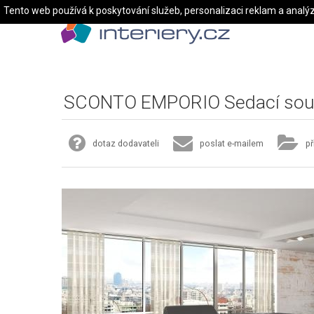
Tento web používá k poskytování služeb, personalizaci reklam a analý
SCONTO EMPORIO Sedací sou
dotaz dodavateli
poslat e-mailem
př