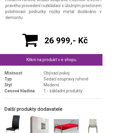
pravého provedení rozkládací s úložným prostorem
polohovací područky nožky metal dodáváno v
demontu
26 999,- Kč
Klikni na produkt v e-shopu
Místnost
Obývací pokoj
Typ
Sedací soupravy rohové
Styl
Moderní
Cenová hladina
1 - základní produkty
Další produkty dodavatele