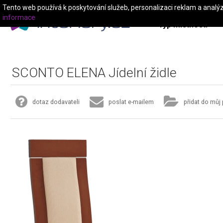
Tento web používá k poskytování služeb, personalizaci reklam a analý
informace
Typ místnosti
SCONTO ELENA Jídelní židle
dotaz dodavateli
poslat e-mailem
přidat do můj 