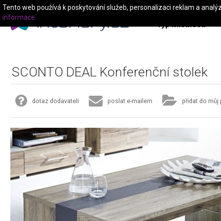
Tento web používá k poskytování služeb, personalizaci reklam a analý
informace
Typ místnosti
SCONTO DEAL Konferenční stolek
dotaz dodavateli
poslat e-mailem
přidat do můj 