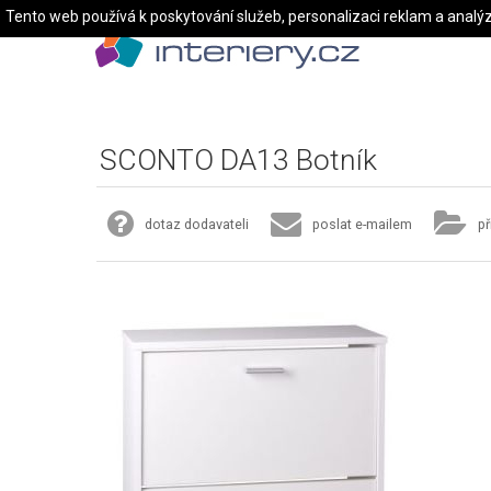
Tento web používá k poskytování služeb, personalizaci reklam a analý
SCONTO DA13 Botník
dotaz dodavateli
poslat e-mailem
př