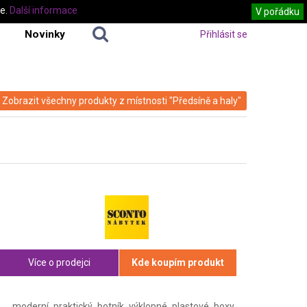
te.
Další informace
V pořádku
Novinky
Přihlásit se
Zobrazit všechny produkty z místnosti "Předsíně a haly"
Více o prodejci
Kde koupím produkt
moderní praktický botník výklopné plastové boxy