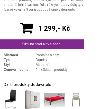
materiál lehké lamino, folie různých barev úchyty v
barvě kovu na 9 párů bot dodáváno v demontu
1 299,- Kč
Klikni na produkt v e-shopu
Místnost
Předsíně a haly
Typ
Botníky
Styl
Moderní
Cenová hladina
1 - základní produkty
Další produkty dodavatele