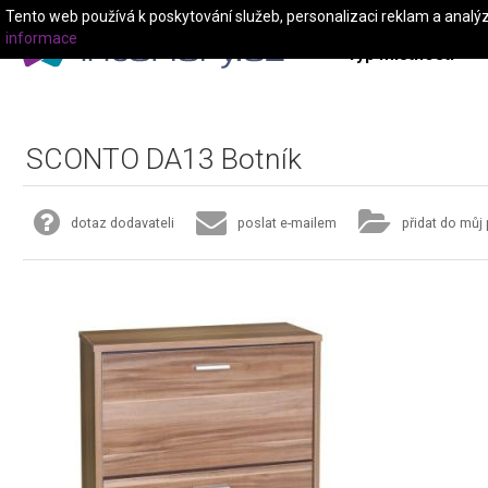
Tento web používá k poskytování služeb, personalizaci reklam a analý
informace
Typ místnosti
SCONTO DA13 Botník
dotaz dodavateli
poslat e-mailem
přidat do můj 