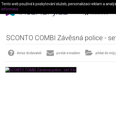
Tento web používá k poskytování služeb, personalizaci reklam a analý
informace
Typ místnosti
SCONTO COMBI Závěsná police - set
dotaz dodavateli
poslat e-mailem
přidat do můj 