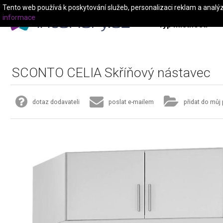
Tento web používá k poskytování služeb, personalizaci reklam a analý
informace
Typ místnosti
SCONTO CELIA Skříňový nástavec
dotaz dodavateli
poslat e-mailem
přidat do můj 