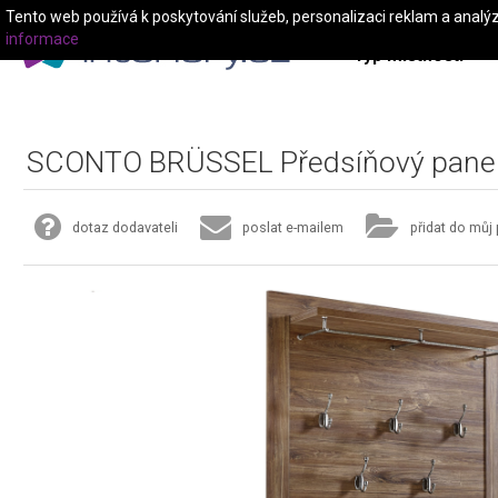
Tento web používá k poskytování služeb, personalizaci reklam a analý
informace
Typ místnosti
SCONTO BRÜSSEL Předsíňový pane
dotaz dodavateli
poslat e-mailem
přidat do můj 