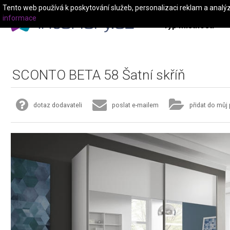
Tento web používá k poskytování služeb, personalizaci reklam a analý
informace
Typ místnosti
SCONTO BETA 58 Šatní skříň
dotaz dodavateli
poslat e-mailem
přidat do můj 