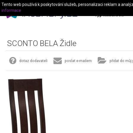
Tento web používá k poskytování služeb, personalizaci reklam a analý
informace
Typ místnosti
SCONTO BELA Židle
dotaz dodavateli
poslat e-mailem
přidat do můj 