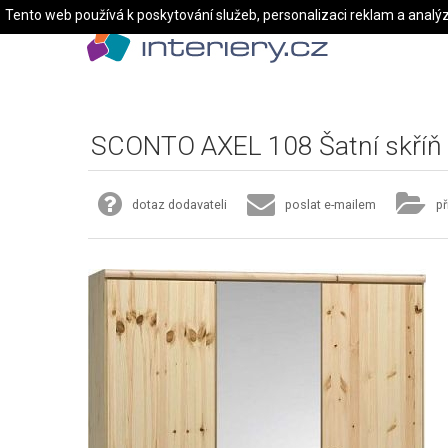
Tento web používá k poskytování služeb, personalizaci reklam a analý
SCONTO AXEL 108 Šatní skříň
dotaz dodavateli
poslat e-mailem
př