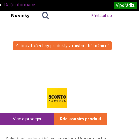
te.
Další informace
V pořádku
Novinky
Přihlásit se
Zobrazit všechny produkty z místnosti "Ložnice"
Více o prodejci
Kde koupím produkt
3-dvéřová šatní skříň se zrcadlem Přední plocha