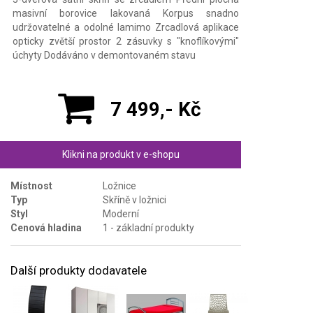
masivní borovice lakovaná Korpus snadno
udržovatelné a odolné lamimo Zrcadlová aplikace
opticky zvětší prostor 2 zásuvky s "knoflíkovými"
úchyty Dodáváno v demontovaném stavu
7 499,- Kč
Klikni na produkt v e-shopu
Místnost
Ložnice
Typ
Skříně v ložnici
Styl
Moderní
Cenová hladina
1 - základní produkty
Další produkty dodavatele