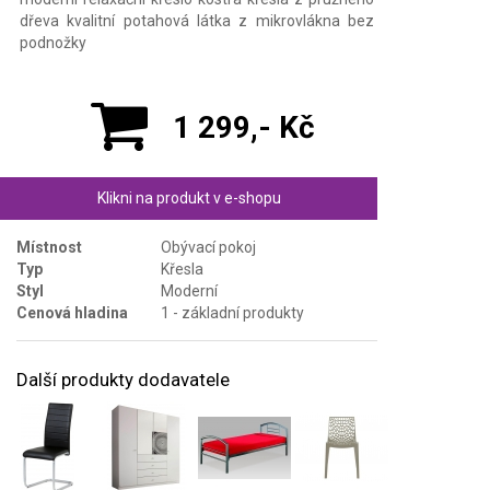
dřeva kvalitní potahová látka z mikrovlákna bez
podnožky
1 299,- Kč
Klikni na produkt v e-shopu
Místnost
Obývací pokoj
Typ
Křesla
Styl
Moderní
Cenová hladina
1 - základní produkty
Další produkty dodavatele