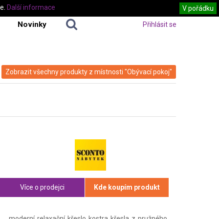
te.
Další informace
V pořádku
Novinky
Přihlásit se
Zobrazit všechny produkty z místnosti "Obývací pokoj"
Více o prodejci
Kde koupím produkt
moderní relaxační křeslo kostra křesla z pružného