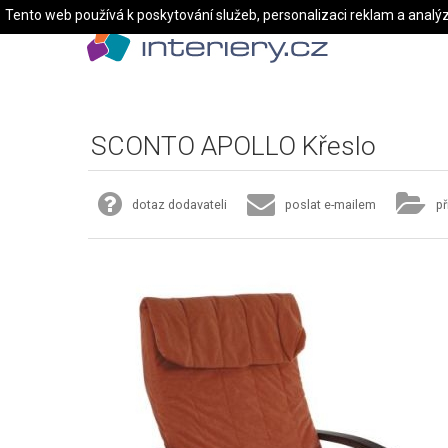
Tento web používá k poskytování služeb, personalizaci reklam a analý
SCONTO APOLLO Křeslo
dotaz dodavateli
poslat e-mailem
př