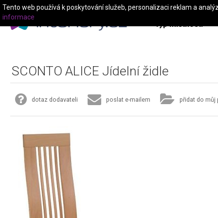
Tento web používá k poskytování služeb, personalizaci reklam a analý
informace
Typ místnosti
SCONTO ALICE Jídelní židle
dotaz dodavateli
poslat e-mailem
přidat do můj 