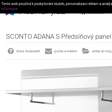
Tento web používá k poskytování služeb, personalizaci reklam a analý
informace
Typ místnosti
SCONTO ADANA S Předsíňový panel
dotaz dodavateli
poslat e-mailem
přidat do můj 