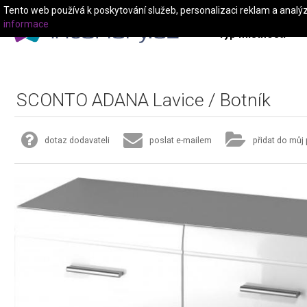
Tento web používá k poskytování služeb, personalizaci reklam a analý
informace
Typ místnosti
SCONTO ADANA Lavice / Botník
dotaz dodavateli
poslat e-mailem
přidat do můj 