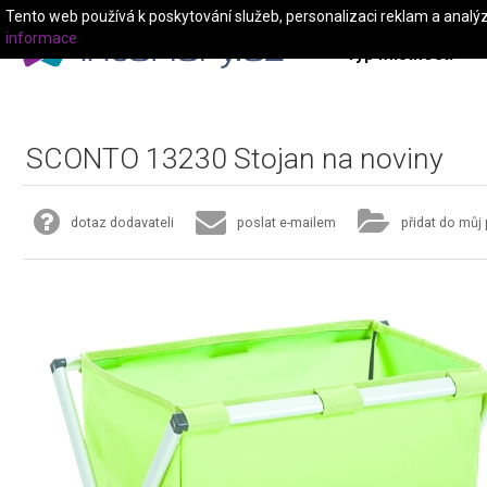
Tento web používá k poskytování služeb, personalizaci reklam a analý
informace
Typ místnosti
SCONTO 13230 Stojan na noviny
dotaz dodavateli
poslat e-mailem
přidat do můj 