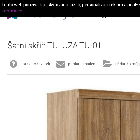
Tento web používá k poskytování služeb, personalizaci reklam a analý
informace
Typ místnosti
Šatní skříň TULUZA TU-01
dotaz dodavateli
poslat e-mailem
přidat do můj 