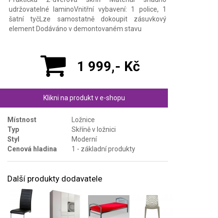
udržovatelné laminoVnitřní vybavení: 1 police, 1
šatní tyčLze samostatně dokoupit zásuvkový
element Dodáváno v demontovaném stavu
1 999,- Kč
Klikni na produkt v e-shopu
Místnost
Ložnice
Typ
Skříně v ložnici
Styl
Moderní
Cenová hladina
1 - základní produkty
Další produkty dodavatele