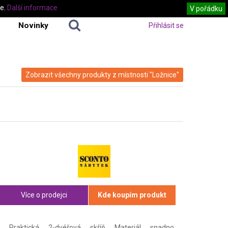
te.
Další informace
V pořádku
Novinky
Přihlásit se
Zobrazit všechny produkty z místnosti "Ložnice"
Více o prodejci
Kde koupím produkt
Praktická 2-dvéřová skříň Materiál snadno