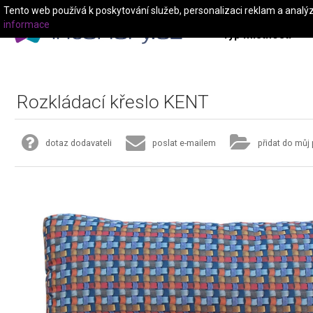
Tento web používá k poskytování služeb, personalizaci reklam a analý
informace
Typ místnosti
Rozkládací křeslo KENT
dotaz dodavateli
poslat e-mailem
přidat do můj 