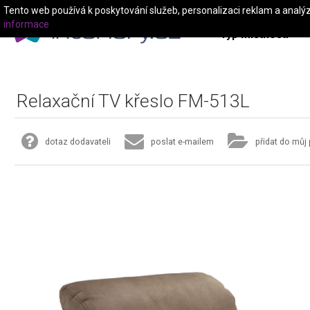
Tento web používá k poskytování služeb, personalizaci reklam a analý
informace
Typ místnosti
Relaxační TV křeslo FM-513L
dotaz dodavateli
poslat e-mailem
přidat do můj 