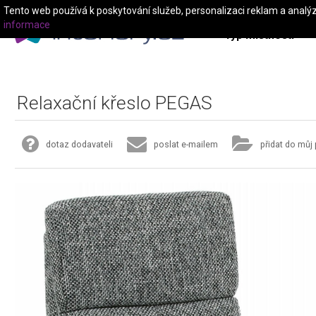
Tento web používá k poskytování služeb, personalizaci reklam a analý
informace
Typ místnosti
Relaxační křeslo PEGAS
dotaz dodavateli
poslat e-mailem
přidat do můj 