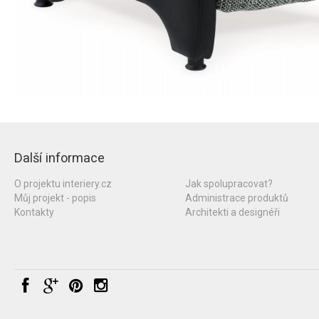
Další informace
O projektu interiery.cz
Jak spolupracovat?
Můj projekt - popis
Administrace produktů
Kontakty
Architekti a designéři