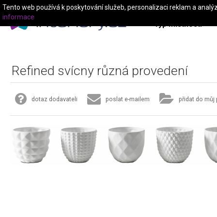
Tento web používá k poskytování služeb, personalizaci reklam a analý
informace
Typ místnosti
Refined svícny různá provedení
dotaz dodavateli
poslat e-mailem
přidat do můj 