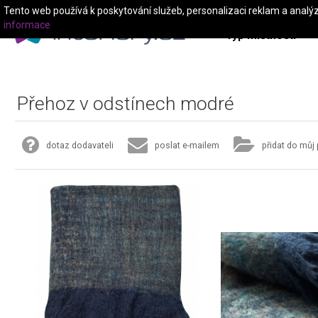
Tento web používá k poskytování služeb, personalizaci reklam a analý
informace
Typ místnosti
Přehoz v odstínech modré
dotaz dodavateli
poslat e-mailem
přidat do můj 