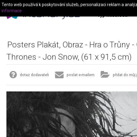
Tento web používá k poskytování služeb, personalizaci reklam a analý
informace
Typ místnosti
Posters Plakát, Obraz - Hra o Trůny 
Thrones - Jon Snow, (61 x 91,5 cm)
dotaz dodavateli
poslat e-mailem
přidat do můj 