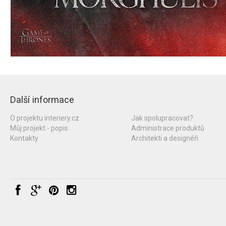
Další informace
O projektu interiery.cz
Jak spolupracovat?
Můj projekt - popis
Administrace produktů
Kontakty
Architekti a designéři