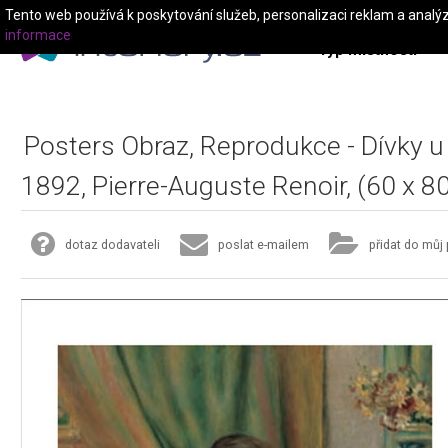
Tento web používá k poskytování služeb, personalizaci reklam a analý
informace
Typ místnosti
Posters Obraz, Reprodukce - Dívky u
1892, Pierre-Auguste Renoir, (60 x 8
dotaz dodavateli
poslat e-mailem
přidat do můj 