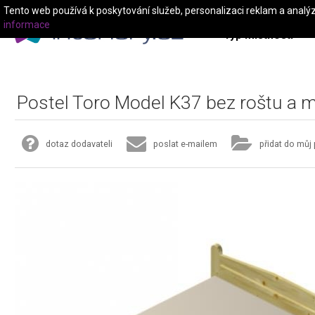
Tento web používá k poskytování služeb, personalizaci reklam a analý
informace
Typ místnosti
Postel Toro Model K37 bez roštu a
dotaz dodavateli
poslat e-mailem
přidat do můj 