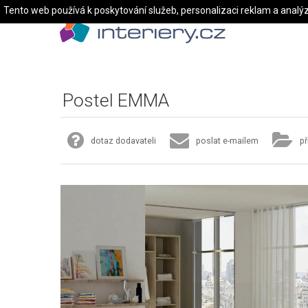
Tento web používá k poskytování služeb, personalizaci reklam a analý
Postel EMMA
dotaz dodavateli
poslat e-mailem
př