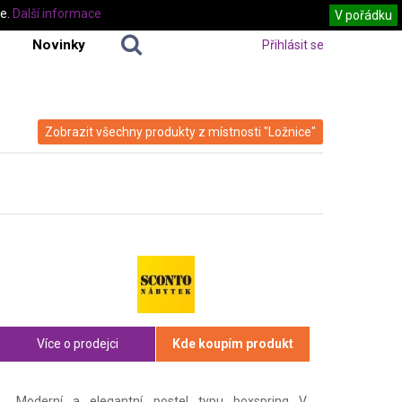
te.
Další informace
V pořádku
Novinky
Přihlásit se
Zobrazit všechny produkty z místnosti "Ložnice"
Více o prodejci
Kde koupím produkt
Moderní a elegantní postel typu boxspring V