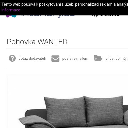
Tento web používá k poskytování služeb, personalizaci reklam a analý
informace
Typ místnosti
Pohovka WANTED
dotaz dodavateli
poslat e-mailem
přidat do můj 