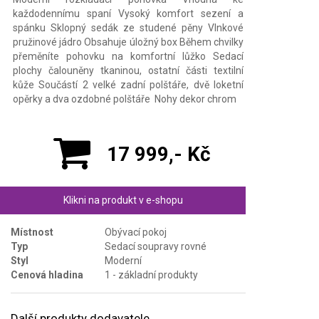
každodennímu spaní Vysoký komfort sezení a
spánku Sklopný sedák ze studené pěny Vlnkové
pružinové jádro Obsahuje úložný box Během chvilky
přeměníte pohovku na komfortní lůžko Sedací
plochy čalouněny tkaninou, ostatní části textilní
kůže Součástí 2 velké zadní polštáře, dvě loketní
opěrky a dva ozdobné polštáře Nohy dekor chrom
17 999,- Kč
Klikni na produkt v e-shopu
Místnost
Obývací pokoj
Typ
Sedací soupravy rovné
Styl
Moderní
Cenová hladina
1 - základní produkty
Další produkty dodavatele