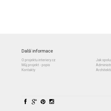
Další informace
O projektu interiery.cz
Jak spol
Můj projekt - popis
Administ
Kontakty
Architekti