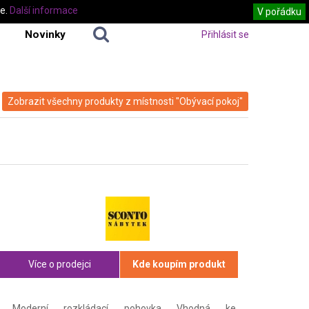
te.
Další informace
V pořádku
Novinky
Přihlásit se
Zobrazit všechny produkty z místnosti "Obývací pokoj"
Více o prodejci
Kde koupím produkt
Moderní rozkládací pohovka Vhodná ke