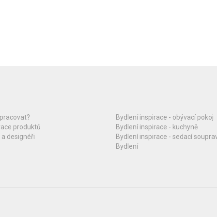
upracovat?
Bydlení inspirace - obývací pokoj
race produktů
Bydlení inspirace - kuchyně
 a designéři
Bydlení inspirace - sedací soupra
Bydlení