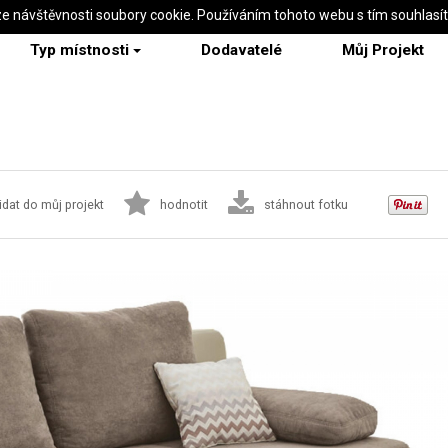
ze návštěvnosti soubory cookie. Používáním tohoto webu s tím souhlasí
Typ místnosti
Dodavatelé
Můj Projekt
idat do můj projekt
hodnotit
stáhnout fotku