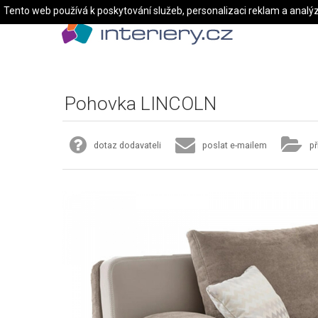
Tento web používá k poskytování služeb, personalizaci reklam a analý
Pohovka LINCOLN
dotaz dodavateli
poslat e-mailem
př