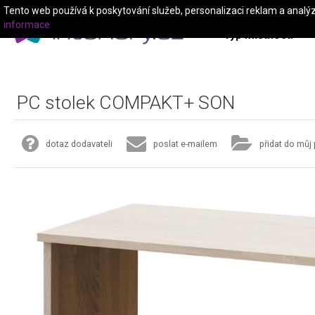
Tento web používá k poskytování služeb, personalizaci reklam a analý
informace
Typ místnosti
PC stolek COMPAKT+ SON
dotaz dodavateli
poslat e-mailem
přidat do můj 