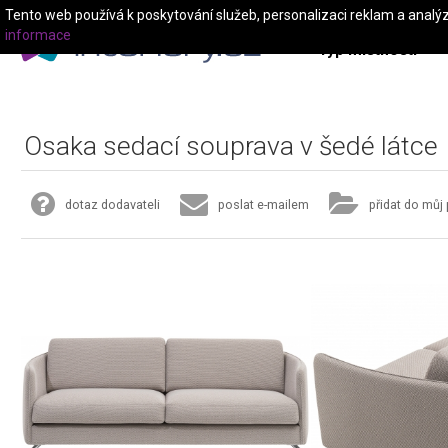
Tento web používá k poskytování služeb, personalizaci reklam a analý
informace
Typ místnosti
Osaka sedací souprava v šedé látce
dotaz dodavateli
poslat e-mailem
přidat do můj 