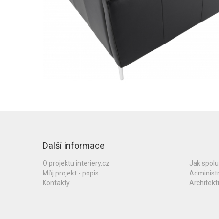
Další informace
O projektu interiery.cz
Jak spol
Můj projekt - popis
Administ
Kontakty
Architekti