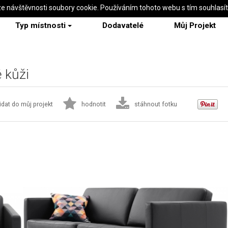
ze návštěvnosti soubory cookie. Používáním tohoto webu s tím souhlasí
Typ místnosti
Dodavatelé
Můj Projekt
 kůži
idat do můj projekt
hodnotit
stáhnout fotku