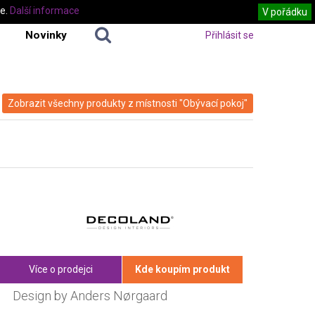
te.
Další informace
V pořádku
Novinky
Přihlásit se
Zobrazit všechny produkty z místnosti "Obývací pokoj"
Více o prodejci
Kde koupím produkt
Design by Anders Nørgaard