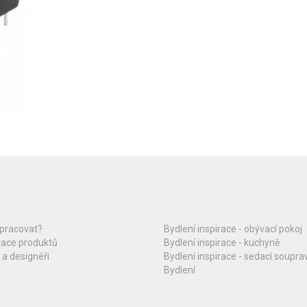
upracovat?
Bydlení inspirace - obývací pokoj
race produktů
Bydlení inspirace - kuchyně
 a designéři
Bydlení inspirace - sedací soupra
Bydlení