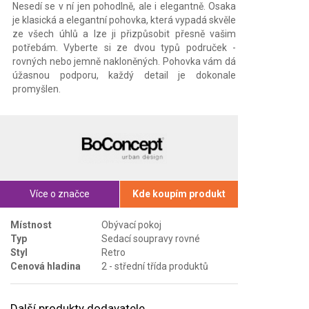
Nesedí se v ní jen pohodlně, ale i elegantně. Osaka
je klasická a elegantní pohovka, která vypadá skvěle
ze všech úhlů a lze ji přizpůsobit přesně vašim
potřebám. Vyberte si ze dvou typů područek -
rovných nebo jemně nakloněných. Pohovka vám dá
úžasnou podporu, každý detail je dokonale
promyšlen.
Více o značce
Kde koupím produkt
Místnost
Obývací pokoj
Typ
Sedací soupravy rovné
Styl
Retro
Cenová hladina
2 - střední třída produktů
Další produkty dodavatele