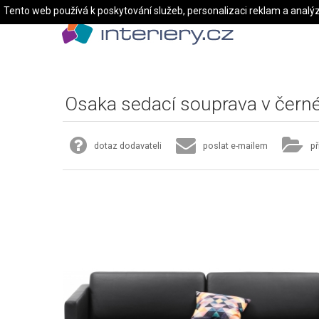
Tento web používá k poskytování služeb, personalizaci reklam a analý
Osaka sedací souprava v černé
dotaz dodavateli
poslat e-mailem
př