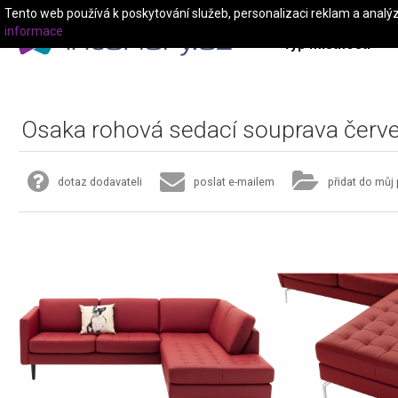
Tento web používá k poskytování služeb, personalizaci reklam a analý
informace
Typ místnosti
Osaka rohová sedací souprava červ
dotaz dodavateli
poslat e-mailem
přidat do můj 