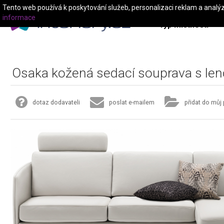
Tento web používá k poskytování služeb, personalizaci reklam a analý
informace
Typ místnosti
Osaka kožená sedací souprava s le
dotaz dodavateli
poslat e-mailem
přidat do můj 