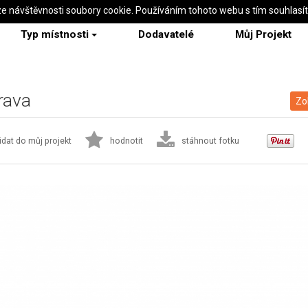
ze návštěvnosti soubory cookie. Používáním tohoto webu s tím souhlasí
Typ místnosti
Dodavatelé
Můj Projekt
rava
Zo
idat do můj projekt
hodnotit
stáhnout fotku