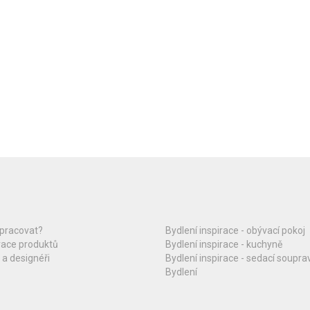
upracovat?
Bydlení inspirace - obývací pokoj
race produktů
Bydlení inspirace - kuchyně
 a designéři
Bydlení inspirace - sedací soupra
Bydlení