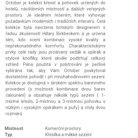
October je kolekcí křesel a pohovek určených do
hotelů, návštěvních místností a dalších veřejných
prostorů. Je ideálním řešením, které vyhovuje
požadavkům moderních i tradičních interiérů. Celá
kolekce byla navržena britským designerem s
řadou zkušeností Hillary Birkbeckem a je určena
těm, kdo ocení kombinaci vysoké kvality a
nepřekonatelného komfortu. Charakteristickými
prvky celé řady jsou prošívaný sedák a opěrák a
stylové knoflíky, které skvěle podtrhují celkový
vzhled. Pěna použitá v polstrování je pečlivě
vybírána tak, aby Vám October poskytoval
dostatečné pohodlí i při mnohahodinovém sezení.
Kolekce je dostupná v širokém spektru barevného
provedení (s možností kombinace dvou barev
čalounění) a obsahuje několik typů sezení ( 1-
místné křeslo, 2-místnou a 3-místnou pohovku s
nízkým i vysokým opěrákem a pufy) a stoly dvou
rozměrů.
Místnost
Komerční prostory
Typ
Křesílka a měkké sezení