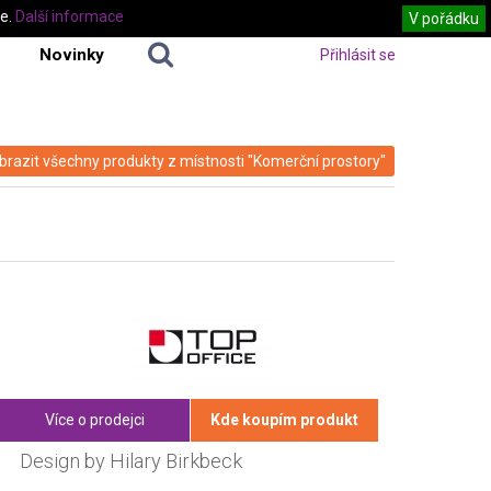
te.
Další informace
V pořádku
Novinky
Přihlásit se
brazit všechny produkty z místnosti "Komerční prostory"
Více o prodejci
Kde koupím produkt
Design by Hilary Birkbeck