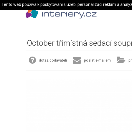
Tento web používá k poskytování služeb, personalizaci reklam a analý
October třímístná sedací soup
dotaz dodavateli
poslat e-mailem
př