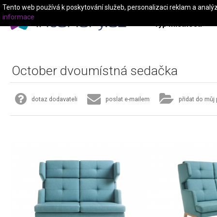
Tento web používá k poskytování služeb, personalizaci reklam a analý
informace
Typ místnosti
October dvoumístná sedačka
dotaz dodavateli
poslat e-mailem
přidat do můj 