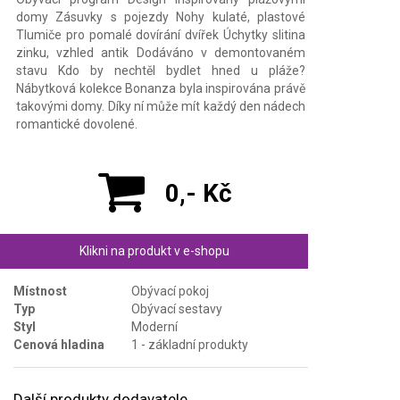
domy Zásuvky s pojezdy Nohy kulaté, plastové
Tlumiče pro pomalé dovírání dvířek Úchytky slitina
zinku, vzhled antik Dodáváno v demontovaném
stavu Kdo by nechtěl bydlet hned u pláže?
Nábytková kolekce Bonanza byla inspirována právě
takovými domy. Díky ní může mít každý den nádech
romantické dovolené.
0,- Kč
Klikni na produkt v e-shopu
Místnost
Obývací pokoj
Typ
Obývací sestavy
Styl
Moderní
Cenová hladina
1 - základní produkty
Další produkty dodavatele