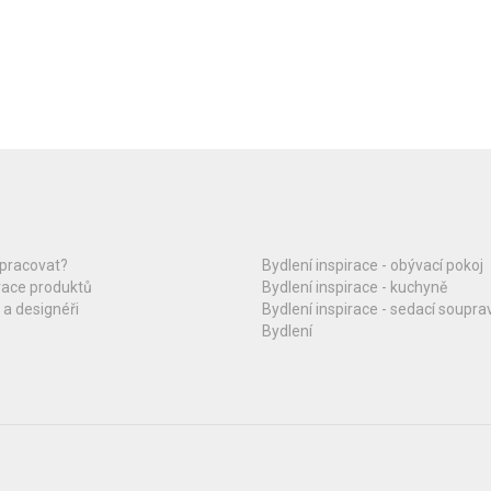
upracovat?
Bydlení inspirace - obývací pokoj
race produktů
Bydlení inspirace - kuchyně
 a designéři
Bydlení inspirace - sedací soupra
Bydlení