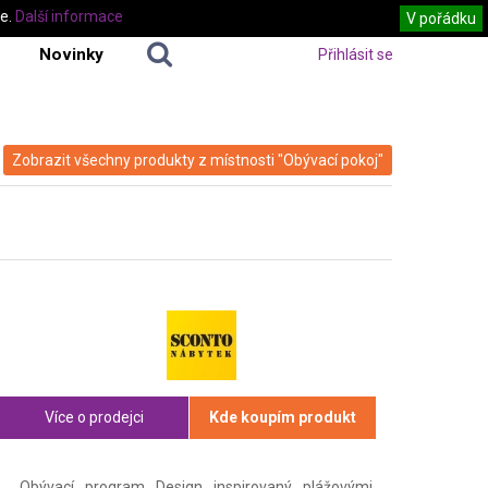
te.
Další informace
V pořádku
Novinky
Přihlásit se
Zobrazit všechny produkty z místnosti "Obývací pokoj"
Více o prodejci
Kde koupím produkt
Obývací program Design inspirovaný plážovými