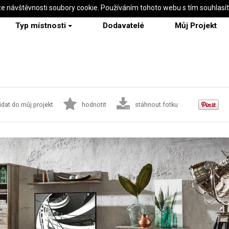
ze návštěvnosti soubory cookie. Používáním tohoto webu s tím souhlasí
Typ místnosti
Dodavatelé
Můj Projekt
idat do můj projekt
hodnotit
stáhnout fotku