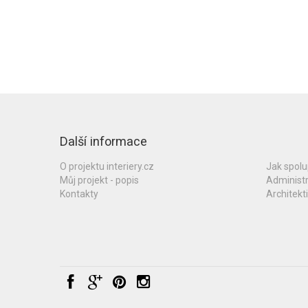
Další informace
O projektu interiery.cz
Jak spol
Můj projekt - popis
Administ
Kontakty
Architekti