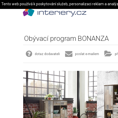
Tento web používá k poskytování služeb, personalizaci reklam a analý
Obývací program BONANZA
dotaz dodavateli
poslat e-mailem
př