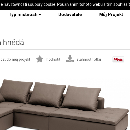
ze návštěvnosti soubory cookie. Používáním tohoto webu s tím souhlasí
Typ místnosti
Dodavatelé
Můj Projekt
a hnědá
idat do můj projekt
hodnotit
stáhnout fotku