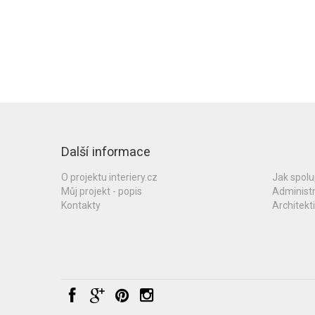
Další informace
O projektu interiery.cz
Jak spol
Můj projekt - popis
Administ
Kontakty
Architekti