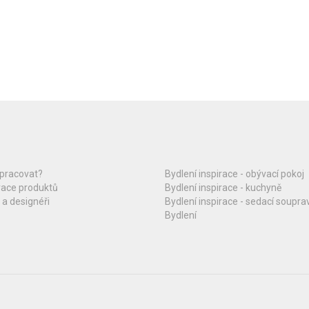
upracovat?
Bydlení inspirace - obývací pokoj
race produktů
Bydlení inspirace - kuchyně
 a designéři
Bydlení inspirace - sedací soupra
Bydlení