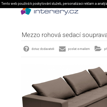
Tento web používá k poskytování služeb, personalizaci reklam a analý
Mezzo rohová sedací souprav
dotaz dodavateli
poslat e-mailem
př