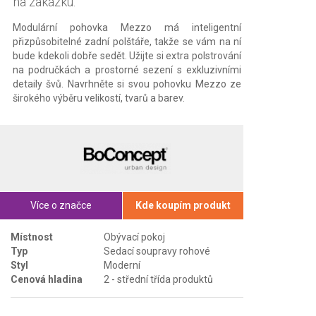
na zakázku.
Modulární pohovka Mezzo má inteligentní
přizpůsobitelné zadní polštáře, takže se vám na ní
bude kdekoli dobře sedět. Užijte si extra polstrování
na područkách a prostorné sezení s exkluzivními
detaily švů. Navrhněte si svou pohovku Mezzo ze
širokého výběru velikostí, tvarů a barev.
Více o značce
Kde koupím produkt
Místnost
Obývací pokoj
Typ
Sedací soupravy rohové
Styl
Moderní
Cenová hladina
2 - střední třída produktů