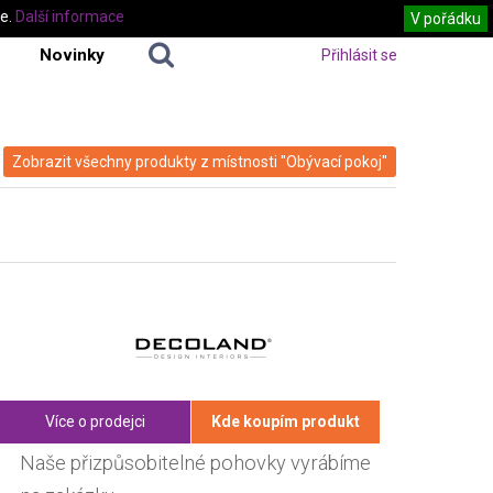
te.
Další informace
V pořádku
Novinky
Přihlásit se
Zobrazit všechny produkty z místnosti "Obývací pokoj"
Více o prodejci
Kde koupím produkt
Naše přizpůsobitelné pohovky vyrábíme