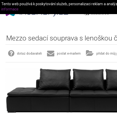
Tento web používá k poskytování služeb, personalizaci reklam a analý
informace
Typ místnosti
Mezzo sedací souprava s lenoškou 
dotaz dodavateli
poslat e-mailem
přidat do můj 