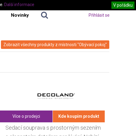
te.
Další informace
V pořádku
Novinky
Přihlásit se
Zobrazit všechny produkty z místnosti "Obývací pokoj"
Více o prodejci
Kde koupím produkt
Sedací souprava s prostorným sezením