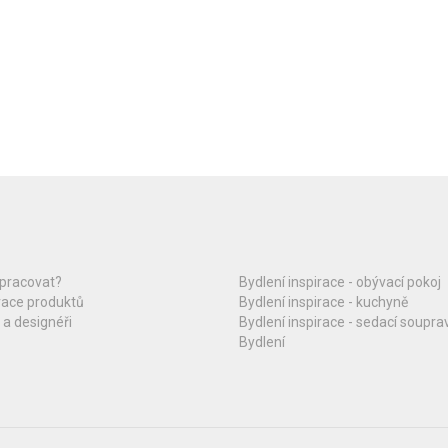
upracovat?
Bydlení inspirace - obývací pokoj
race produktů
Bydlení inspirace - kuchyně
 a designéři
Bydlení inspirace - sedací soupra
Bydlení