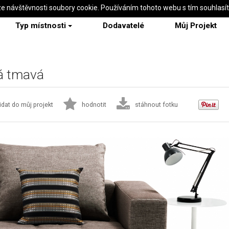
ze návštěvnosti soubory cookie. Používáním tohoto webu s tím souhlasí
Typ místnosti
Dodavatelé
Můj Projekt
á tmavá
idat do můj projekt
hodnotit
stáhnout fotku