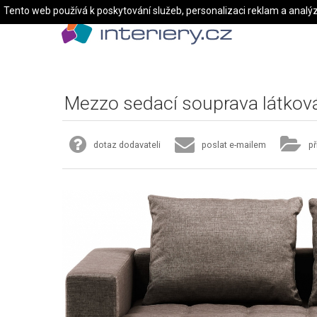
Tento web používá k poskytování služeb, personalizaci reklam a analý
Mezzo sedací souprava látkov
dotaz dodavateli
poslat e-mailem
př