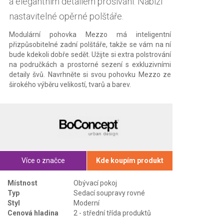
a elegantním detailem prošívání. Nabízí
nastavitelné opěrné polštáře.
Modulární pohovka Mezzo má inteligentní
přizpůsobitelné zadní polštáře, takže se vám na ní
bude kdekoli dobře sedět. Užijte si extra polstrování
na područkách a prostorné sezení s exkluzivními
detaily švů. Navrhněte si svou pohovku Mezzo ze
širokého výběru velikostí, tvarů a barev.
Více o značce
Kde koupím produkt
Místnost
Obývací pokoj
Typ
Sedací soupravy rovné
Styl
Moderní
Cenová hladina
2 - střední třída produktů