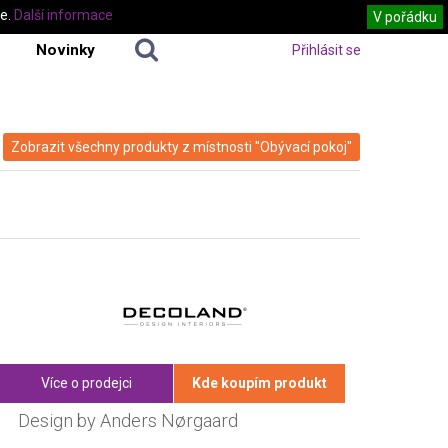
te.
Další informace
V pořádku
Novinky
Přihlásit se
Zobrazit všechny produkty z místnosti "Obývací pokoj"
Více o prodejci
Kde koupím produkt
Design by Anders Nørgaard