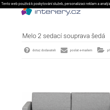
Tento web používá k poskytování služeb, personalizaci reklam a analý
Melo 2 sedací souprava šedá
dotaz dodavateli
poslat e-mailem
př