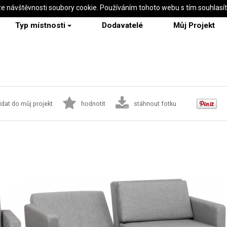
ze návštěvnosti soubory cookie. Používáním tohoto webu s tím souhlasí
Typ místnosti
Dodavatelé
Můj Projekt
idat do můj projekt
hodnotit
stáhnout fotku