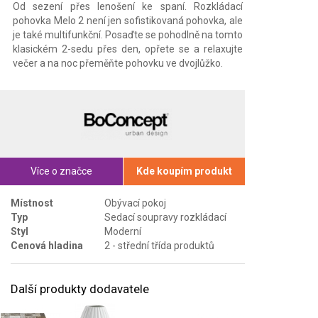
Od sezení přes lenošení ke spaní. Rozkládací
pohovka Melo 2 není jen sofistikovaná pohovka, ale
je také multifunkční. Posaďte se pohodlně na tomto
klasickém 2-sedu přes den, opřete se a relaxujte
večer a na noc přeměňte pohovku ve dvojlůžko.
Více o značce
Kde koupím produkt
Místnost
Obývací pokoj
Typ
Sedací soupravy rozkládací
Styl
Moderní
Cenová hladina
2 - střední třída produktů
Další produkty dodavatele