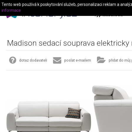
Tento web používá k poskytování služeb, personalizaci reklam a analý
informace
Typ místnosti
Madison sedací souprava elektricky 
dotaz dodavateli
poslat e-mailem
přidat do můj 