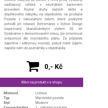
nadčasový vzhled v neutrálním barevném
provedení Různé druhy šatních skříní a
doplňkového nábytku na objednávku na prodejně
Postele s čalouněným čelem, které poskytne
pohodlí při relaxaci Retrománie v ložnici Design
inspirovaný skandinávským stylem 50. let
Dodáváme v demontovaném stavu, lze smontovat
svépomocí dle montážního plánu. Za příplatek
zajistíme i odbornou montáž, pokud máte zájem,
napište nám do poznámky u objednávky.
0,- Kč
Klikni na produkt v e-shopu
Místnost
Ložnice
Typ
Manželské postele
Styl
Moderní
Cenová hladina
1 - základní produkty