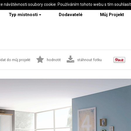
ze návštěvnosti soubory cookie. Používáním tohoto webu s tím souhlasí
Typ místnosti
Dodavatelé
Můj Projekt
idat do můj projekt
hodnotit
stáhnout fotku