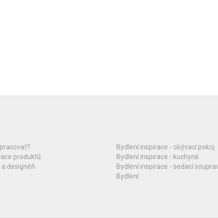
upracovat?
Bydlení inspirace - obývací pokoj
race produktů
Bydlení inspirace - kuchyně
 a designéři
Bydlení inspirace - sedací soupra
Bydlení