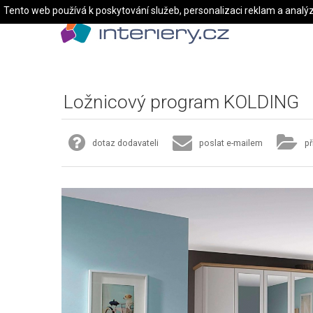
Tento web používá k poskytování služeb, personalizaci reklam a analý
Ložnicový program KOLDING
dotaz dodavateli
poslat e-mailem
př