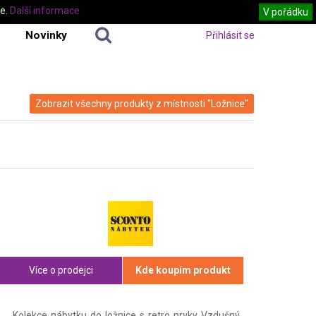
te.
Další informace
V pořádku
Novinky
Přihlásit se
Zobrazit všechny produkty z místnosti "Ložnice"
Více o prodejci
Kde koupím produkt
Kolekce nábytku do ložnice s retro prvky Vzdušný,