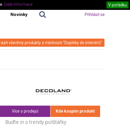
te.
Další informace
V pořádku
Novinky
Přihlásit se
azit všechny produkty z místnosti "Doplňky do interiérů"
Více o prodejci
Kde koupím produkt
Buďte in s trendy polštářky