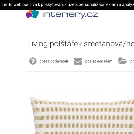
Tento web používá k poskytování služeb, personalizaci reklam a analý
Living polštářek smetanová/h
dotaz dodavateli
poslat e-mailem
př