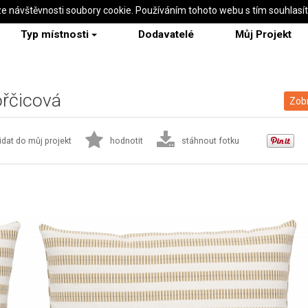
ze návštěvnosti soubory cookie. Používáním tohoto webu s tím souhlasí
Typ místnosti
Dodavatelé
Můj Projekt
ořčicová
Zobr
idat do můj projekt
hodnotit
stáhnout fotku