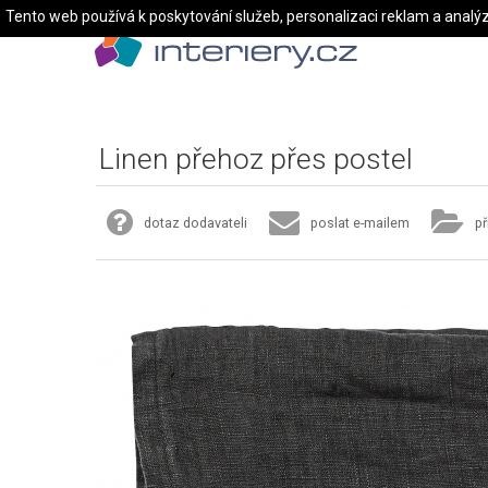
Tento web používá k poskytování služeb, personalizaci reklam a analý
Linen přehoz přes postel
dotaz dodavateli
poslat e-mailem
př