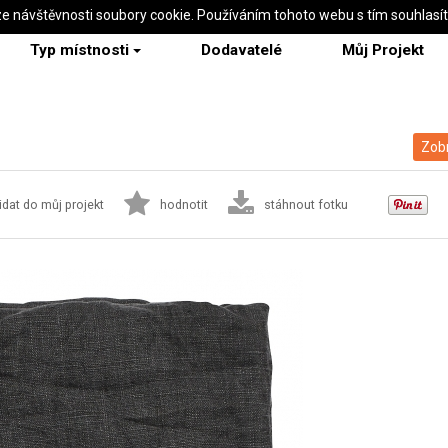
ze návštěvnosti soubory cookie. Používáním tohoto webu s tím souhlasí
Typ místnosti
Dodavatelé
Můj Projekt
Zobr
idat do můj projekt
hodnotit
stáhnout fotku