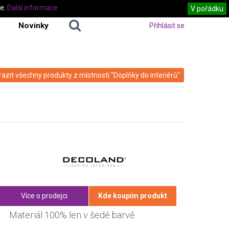
te.
Další informace
V pořádku
Novinky
Přihlásit se
azit všechny produkty z místnosti "Doplňky do interiérů"
Více o prodejci
Kde koupím produkt
Materiál 100% len v šedé barvě.