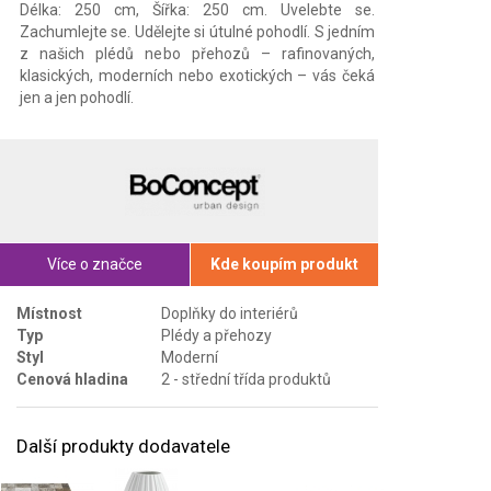
Délka: 250 cm, Šířka: 250 cm. Uvelebte se.
Zachumlejte se. Udělejte si útulné pohodlí. S jedním
z našich plédů nebo přehozů – rafinovaných,
klasických, moderních nebo exotických – vás čeká
jen a jen pohodlí.
Více o značce
Kde koupím produkt
Místnost
Doplňky do interiérů
Typ
Plédy a přehozy
Styl
Moderní
Cenová hladina
2 - střední třída produktů
Další produkty dodavatele