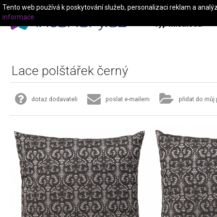
Tento web používá k poskytování služeb, personalizaci reklam a analý
informace
Typ místnosti
Lace polštářek černý
dotaz dodavateli
poslat e-mailem
přidat do můj 