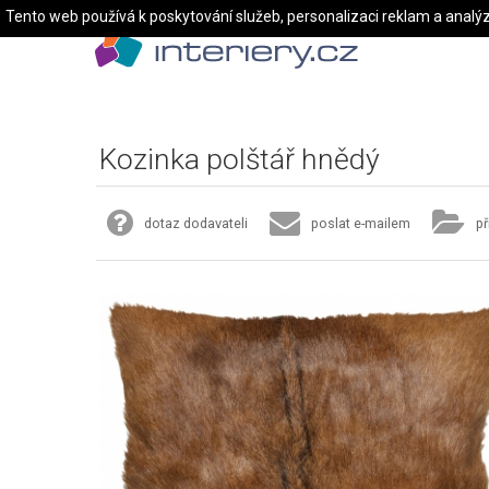
Tento web používá k poskytování služeb, personalizaci reklam a analý
Kozinka polštář hnědý
dotaz dodavateli
poslat e-mailem
př