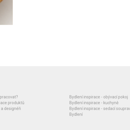
upracovat?
Bydlení inspirace - obývací pokoj
race produktů
Bydlení inspirace - kuchyně
 a designéři
Bydlení inspirace - sedací soupra
Bydlení