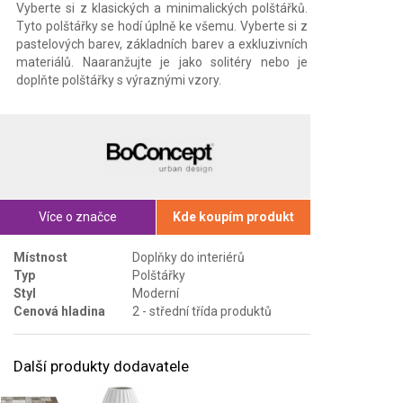
Vyberte si z klasických a minimalických polštářků.
Tyto polštářky se hodí úplně ke všemu. Vyberte si z
pastelových barev, základních barev a exkluzivních
materiálů. Naaranžujte je jako solitéry nebo je
doplňte polštářky s výraznými vzory.
Více o značce
Kde koupím produkt
Místnost
Doplňky do interiérů
Typ
Polštářky
Styl
Moderní
Cenová hladina
2 - střední třída produktů
Další produkty dodavatele