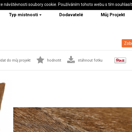
ze návštěvnosti soubory cookie. Používáním tohoto webu s tím souhlasí
Typ místnosti
Dodavatelé
Můj Projekt
Zobr
idat do můj projekt
hodnotit
stáhnout fotku