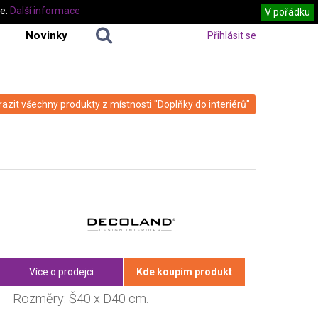
te.
Další informace
V pořádku
Novinky
Přihlásit se
azit všechny produkty z místnosti "Doplňky do interiérů"
Více o prodejci
Kde koupím produkt
Rozměry: Š40 x D40 cm.