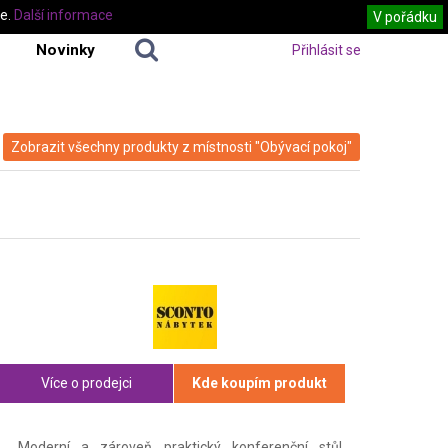
te.
Další informace
V pořádku
Novinky
Přihlásit se
Zobrazit všechny produkty z místnosti "Obývací pokoj"
Více o prodejci
Kde koupím produkt
Moderní a zároveň praktický konferenční stůl