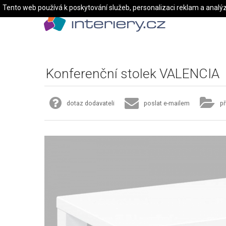
Tento web používá k poskytování služeb, personalizaci reklam a analý
Konferenční stolek VALENCIA
dotaz dodavateli
poslat e-mailem
př