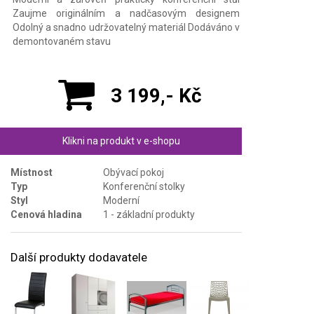
Zaujme originálním a nadčasovým designem
Odolný a snadno udržovatelný materiál Dodáváno v
demontovaném stavu
3 199,- Kč
Klikni na produkt v e-shopu
Místnost
Obývací pokoj
Typ
Konferenční stolky
Styl
Moderní
Cenová hladina
1 - základní produkty
Další produkty dodavatele