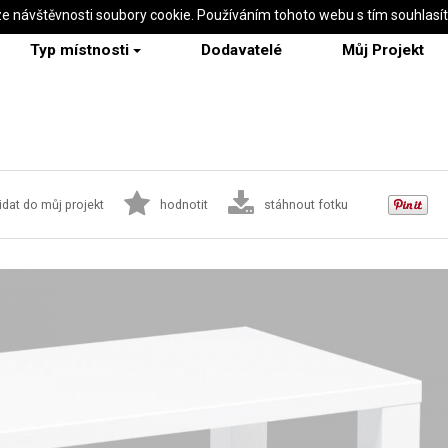
ze návštěvnosti soubory cookie. Používáním tohoto webu s tím souhlasí
Typ místnosti
Dodavatelé
Můj Projekt
idat do můj projekt
hodnotit
stáhnout fotku